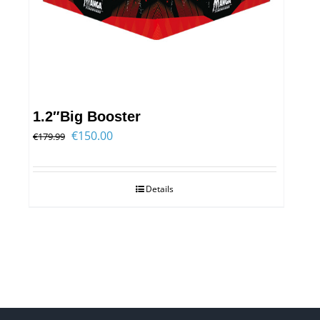
Veiligheid
1.2″Big Booster
Oorspronkelijke
Huidige
€
150.00
€
179.99
prijs
prijs
was:
is:
Details
€179.99.
€150.00.