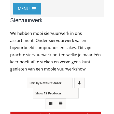
MENU
Alle producten
Siervuurwerk
1+1 Gratis
We hebben mooi siervuurwerk in ons
Cakeboxen
assortiment. Onder siervuurwerk vallen
bijvoorbeeld compounds en cakes. Dit zijn
Outlet
prachte siervuurwerk potten welke je maar één
Compounds
keer hoeft af te steken en vervolgens kunt
genieten van een mooie vuurwerkshow.
Cakes
Mines
Sort by
Default Order
Fonteinen
Show
12 Products
Singleshots
Kindervuurwerk