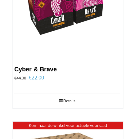
Cyber & Brave
Oorspronkelijke
Huidige
€
22.00
€
44.00
prijs
prijs
was:
is:
Details
€44.00.
€22.00.
Kom naar de winkel voor actuele voorraad