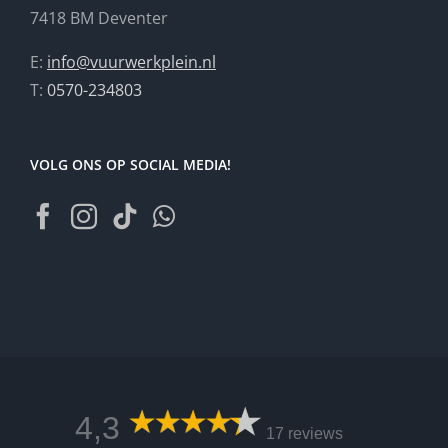
7418 BM Deventer
E:
info@vuurwerkplein.nl
T:
0570-234803
VOLG ONS OP SOCIAL MEDIA!
4,3
17 reviews