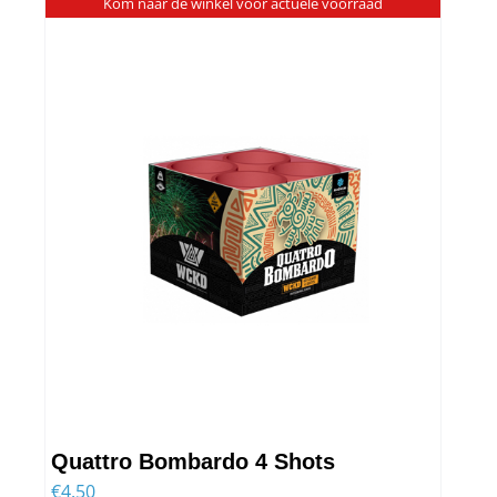
Kom naar de winkel voor actuele voorraad
Grondvuurwerk
Siervuurwerk
WCKD
Veiligheid
Quattro Bombardo 4 Shots
€
4.50