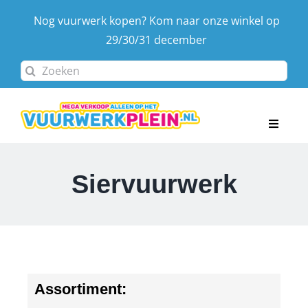
Ga
Nog vuurwerk kopen? Kom naar onze winkel op
naar
29/30/31 december
inhoud
Zoeken
naar:
Toggle
Navigat
Home
Siervuurwerk
Assortiment
Afhaaldagen & locatie
Contact
Winkelwagen
Assortiment:
Account