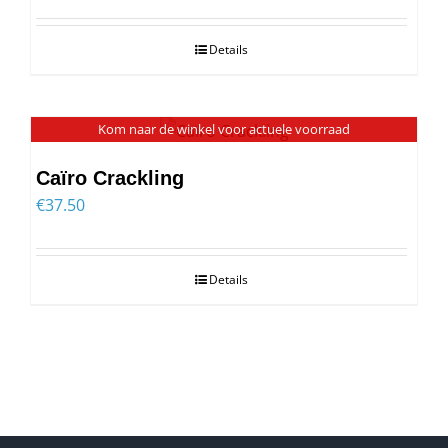
Details
Kom naar de winkel voor actuele voorraad
Caïro Crackling
€
37.50
Details