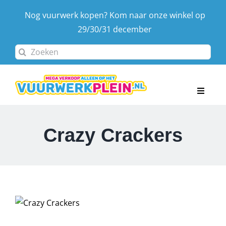
Ga
Nog vuurwerk kopen? Kom naar onze winkel op
naar
29/30/31 december
inhoud
Zoeken
naar:
Toggle
Navigat
Home
Crazy Crackers
Assortiment
Afhaaldagen & locatie
Contact
Winkelwagen
Account