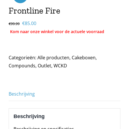
Frontline Fire
Oorspronkelijke
Huidige
€
85.00
€
99.99
prijs
prijs
was:
is:
€99.99.
€85.00.
Categorieën:
Alle producten
,
Cakeboxen
,
Compounds
,
Outlet
,
WCKD
Beschrijving
Beschrijving