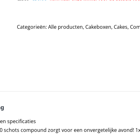
prijs
prijs
was:
is:
€55.00.
€50.00.
Categorieën:
Alle producten
,
Cakeboxen
,
Cakes
,
Com
ng
en specificaties
40 schots compound zorgt voor een onvergetelijke avond! 1