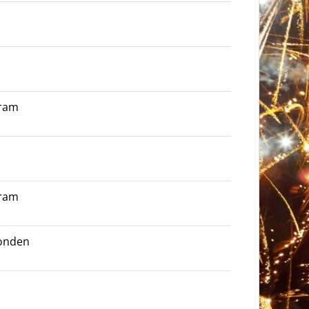
gram
gram
onden