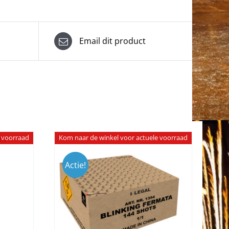
Email dit product
e voorraad
Kom naar de winkel voor actuele voorraad
Actie!