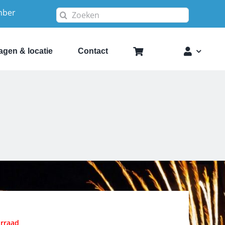
mber
Zoeken
naar:
agen & locatie
Contact