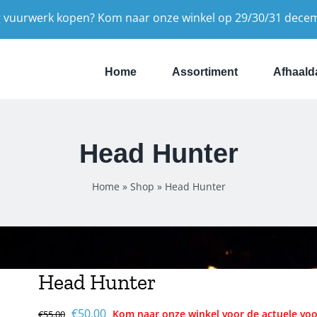
 vuurwerk kopen? Kom naar onze winkel op 29/30/31 dece
Home
Assortiment
Afhaald
Head Hunter
Home
»
Shop
»
Head Hunter
Head Hunter
Oorspronkelijke
Huidige
€
50.00
€
55.00