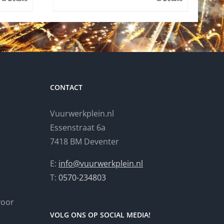
€199.00.
€180.00.
CONTACT
Vuurwerkplein.nl
Essenstraat 6a
7418 BM Deventer
E:
info@vuurwerkplein.nl
T:
0570-234803
 voor
VOLG ONS OP SOCIAL MEDIA!