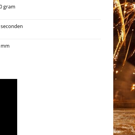
0 gram
 seconden
0 mm