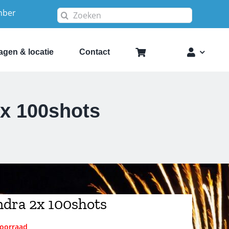
mber
Zoeken
naar:
agen & locatie
Contact
2x 100shots
dra 2x 100shots