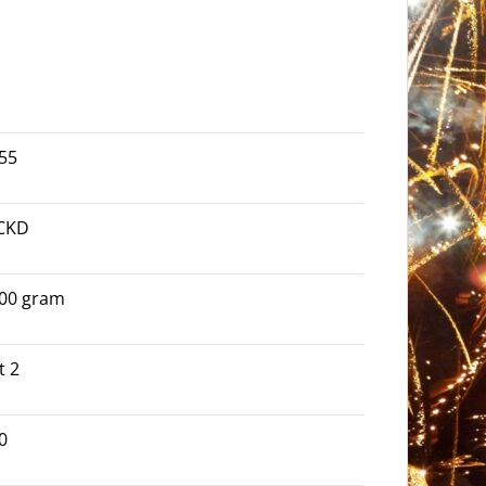
55
CKD
00 gram
t 2
0