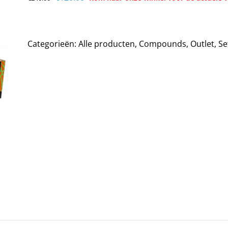
prijs
prijs
was:
is:
€240.00.
€120.00.
Categorieën:
Alle producten
,
Compounds
,
Outlet
,
Se