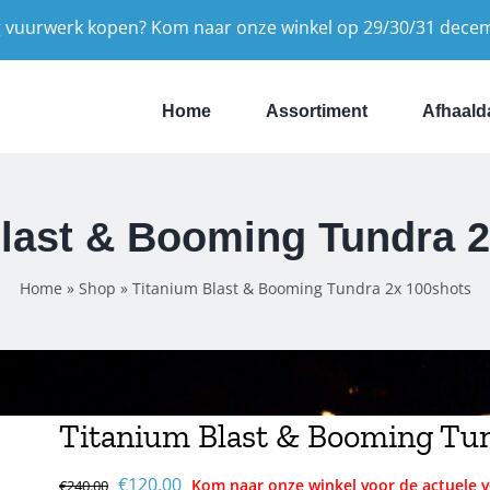
 vuurwerk kopen? Kom naar onze winkel op 29/30/31 dece
Home
Assortiment
Afhaald
last & Booming Tundra 
Home
»
Shop
»
Titanium Blast & Booming Tundra 2x 100shots
Titanium Blast & Booming Tun
Oorspronkelijke
Huidige
€
120.00
€
240.00