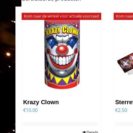
Kom naar de winkel voor actuele voorraad
Kom naar 
Krazy Clown
Sterre
€
10.00
€
2.50
Details