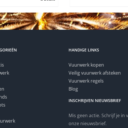
€349.00.
€339.00.
GORIEËN
HANDIGE LINKS
tis
Vuurwerk kopen
werk
Veilig vuurwerk afsteken
Vuurwerk regels
en
Blog
nds
INSCHRIJVEN NIEUWSBRIEF
ots
Mis geen actie. Schrijf je in
uurwerk
onze nieuwsbrief.