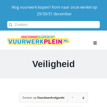
Ga
Nog vuurwerk kopen? Kom naar onze winkel op
naar
29/30/31 december
inhoud
Zoeken
naar:
Toggle
Navigat
Home
Veiligheid
Assortiment
Afhaaldagen & locatie
Contact
Winkelwagen
Sorteer op
Standaardvolgorde
Account