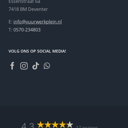
Essenstraat 6a
7418 BM Deventer
E:
info@vuurwerkplein.nl
T:
0570-234803
VOLG ONS OP SOCIAL MEDIA!
4,3
17 reviews