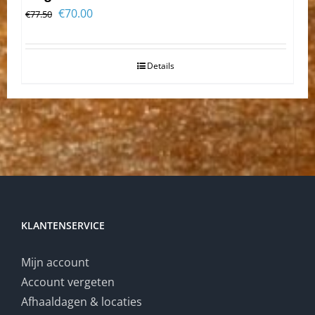
Oorspronkelijke
Huidige
€
70.00
€
77.50
prijs
prijs
was:
is:
Details
€77.50.
€70.00.
KLANTENSERVICE
Mijn account
Account vergeten
Afhaaldagen & locaties