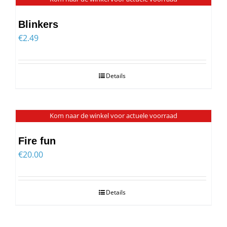
Blinkers
€
2.49
Details
Kom naar de winkel voor actuele voorraad
Fire fun
€
20.00
Details