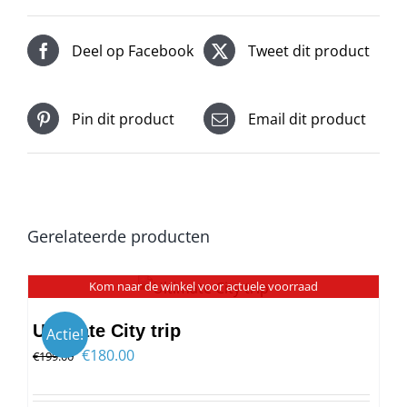
Deel op Facebook
Tweet dit product
Pin dit product
Email dit product
Gerelateerde producten
Kom naar de winkel voor actuele voorraad
Ultimate City trip
Actie!
Oorspronkelijke
Huidige
€
180.00
€
199.00
prijs
prijs
was:
is: