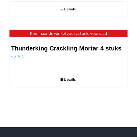
was:
is:
Details
€349.00.
€339.00.
Kom naar de winkel voor actuele voorraad
Thunderking Crackling Mortar 4 stuks
€
2.80
Details