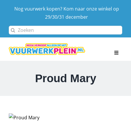
Ga
Nog vuurwerk kopen? Kom naar onze winkel op
naar
29/30/31 december
inhoud
Zoeken
naar:
Toggle
Navigat
Home
Proud Mary
Assortiment
Afhaaldagen & locatie
Contact
Winkelwagen
Account