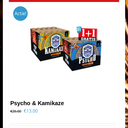
Actie!
Psycho & Kamikaze
Oorspronkelijke
Huidige
€
13.00
€
26.00
prijs
prijs
was:
is: