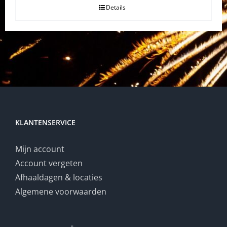
Details
€26.00.
€13.00.
KLANTENSERVICE
Mijn account
Account vergeten
Afhaaldagen & locaties
Algemene voorwaarden